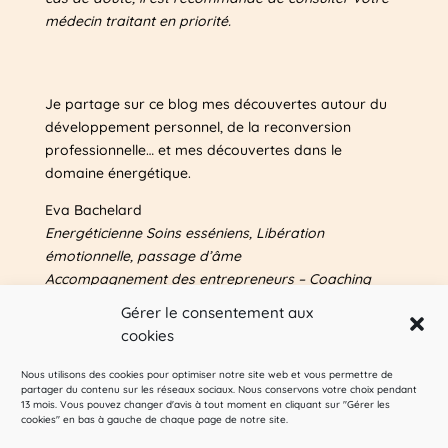
médecin traitant en priorité.
Je partage sur ce blog mes découvertes autour du
développement personnel, de la reconversion
professionnelle… et mes découvertes dans le
domaine énergétique.
Eva Bachelard
Energéticienne Soins esséniens, Libération
émotionnelle, passage d’âme
Accompagnement des entrepreneurs – Coaching
Plus d’infos sur mes autres sites & blog
Gérer le consentement aux
entrepreneuriat : voir
A propos
cookies
Nous utilisons des cookies pour optimiser notre site web et vous permettre de
Pour me suivre sur les réseaux sociaux :
partager du contenu sur les réseaux sociaux. Nous conservons votre choix pendant
13 mois. Vous pouvez changer d'avis à tout moment en cliquant sur "Gérer les
cookies" en bas à gauche de chaque page de notre site.