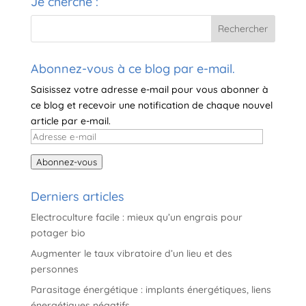
Je cherche :
r
n
a
t
i
Abonnez-vous à ce blog par e-mail.
v
Saisissez votre adresse e-mail pour vous abonner à
e
ce blog et recevoir une notification de chaque nouvel
:
article par e-mail.
Adresse
e-
Abonnez-vous
mail
Derniers articles
Electroculture facile : mieux qu’un engrais pour
potager bio
Augmenter le taux vibratoire d’un lieu et des
personnes
Parasitage énergétique : implants énergétiques, liens
énergétiques négatifs…