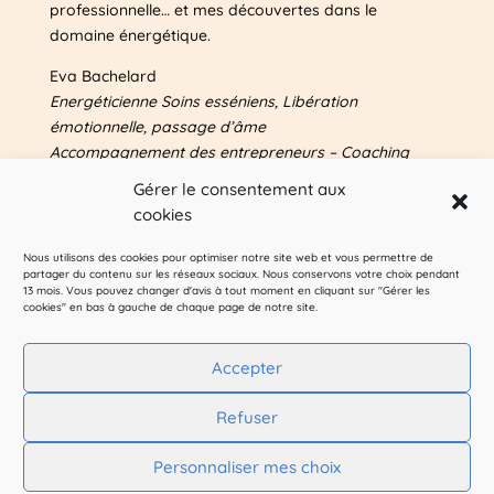
professionnelle… et mes découvertes dans le
domaine énergétique.
Eva Bachelard
Energéticienne Soins esséniens, Libération
émotionnelle, passage d’âme
Accompagnement des entrepreneurs – Coaching
Plus d’infos sur mes autres sites & blog
Gérer le consentement aux
entrepreneuriat : voir
A propos
cookies
Nous utilisons des cookies pour optimiser notre site web et vous permettre de
Pour me suivre sur les réseaux sociaux :
partager du contenu sur les réseaux sociaux. Nous conservons votre choix pendant
13 mois. Vous pouvez changer d'avis à tout moment en cliquant sur "Gérer les
cookies" en bas à gauche de chaque page de notre site.
Accepter
A propos & contact
Refuser
Mentions légales
Politique de confidentialité
Personnaliser mes choix