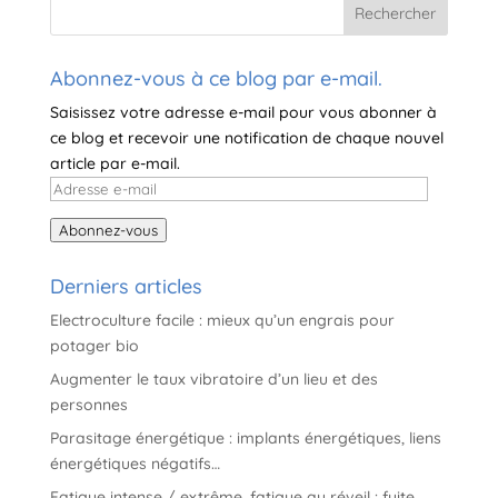
a
t
i
Abonnez-vous à ce blog par e-mail.
v
Saisissez votre adresse e-mail pour vous abonner à
e
ce blog et recevoir une notification de chaque nouvel
:
article par e-mail.
Adresse
e-
Abonnez-vous
mail
Derniers articles
Electroculture facile : mieux qu’un engrais pour
potager bio
Augmenter le taux vibratoire d’un lieu et des
personnes
Parasitage énergétique : implants énergétiques, liens
énergétiques négatifs…
Fatigue intense / extrême, fatigue au réveil : fuite