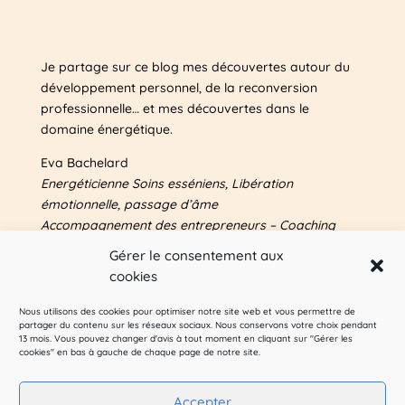
Je partage sur ce blog mes découvertes autour du
développement personnel, de la reconversion
professionnelle… et mes découvertes dans le
domaine énergétique.
Eva Bachelard
Energéticienne Soins esséniens, Libération
émotionnelle, passage d’âme
Accompagnement des entrepreneurs – Coaching
Plus d’infos sur mes autres sites & blog
Gérer le consentement aux
entrepreneuriat : voir
A propos
cookies
Nous utilisons des cookies pour optimiser notre site web et vous permettre de
Pour me suivre sur les réseaux sociaux :
partager du contenu sur les réseaux sociaux. Nous conservons votre choix pendant
13 mois. Vous pouvez changer d'avis à tout moment en cliquant sur "Gérer les
cookies" en bas à gauche de chaque page de notre site.
Accepter