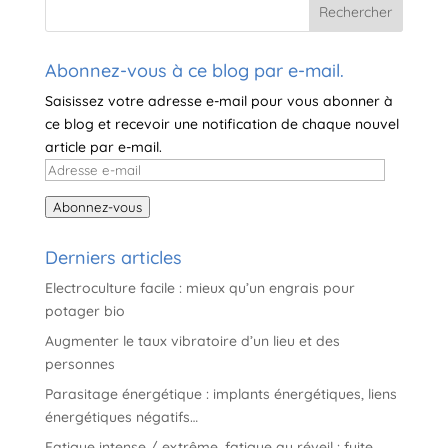
a
t
i
Abonnez-vous à ce blog par e-mail.
v
Saisissez votre adresse e-mail pour vous abonner à
e
ce blog et recevoir une notification de chaque nouvel
:
article par e-mail.
Adresse
e-
Abonnez-vous
mail
Derniers articles
Electroculture facile : mieux qu’un engrais pour
potager bio
Augmenter le taux vibratoire d’un lieu et des
personnes
Parasitage énergétique : implants énergétiques, liens
énergétiques négatifs…
Fatigue intense / extrême, fatigue au réveil : fuite