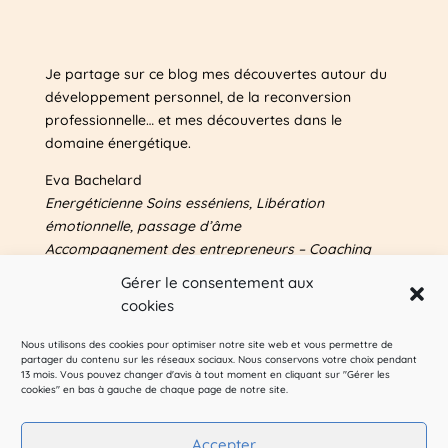
Je partage sur ce blog mes découvertes autour du
développement personnel, de la reconversion
professionnelle… et mes découvertes dans le
domaine énergétique.
Eva Bachelard
Energéticienne Soins esséniens, Libération
émotionnelle, passage d’âme
Accompagnement des entrepreneurs – Coaching
Plus d’infos sur mes autres sites & blog
Gérer le consentement aux
entrepreneuriat : voir
A propos
cookies
Nous utilisons des cookies pour optimiser notre site web et vous permettre de
Pour me suivre sur les réseaux sociaux :
partager du contenu sur les réseaux sociaux. Nous conservons votre choix pendant
13 mois. Vous pouvez changer d'avis à tout moment en cliquant sur "Gérer les
cookies" en bas à gauche de chaque page de notre site.
Accepter