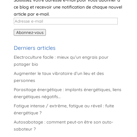
Saisissez votre adresse e-mail pour vous abonner à
e
ce blog et recevoir une notification de chaque nouvel
:
article par e-mail.
Adresse
e-
Abonnez-vous
mail
Derniers articles
Electroculture facile : mieux qu’un engrais pour
potager bio
Augmenter le taux vibratoire d’un lieu et des
personnes
Parasitage énergétique : implants énergétiques, liens
énergétiques négatifs…
Fatigue intense / extrême, fatigue au réveil : fuite
énergétique ?
Autosabotage : comment peut-on être son auto-
saboteur ?