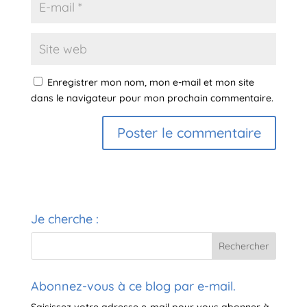
Enregistrer mon nom, mon e-mail et mon site
dans le navigateur pour mon prochain commentaire.
A
l
t
e
Je cherche :
r
n
a
t
i
Abonnez-vous à ce blog par e-mail.
v