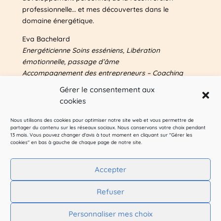
professionnelle… et mes découvertes dans le
domaine énergétique.
Eva Bachelard
Energéticienne Soins esséniens, Libération
émotionnelle, passage d’âme
Accompagnement des entrepreneurs – Coaching
Plus d’infos sur mes autres sites & blog
Gérer le consentement aux
entrepreneuriat : voir
A propos
cookies
Nous utilisons des cookies pour optimiser notre site web et vous permettre de
Pour me suivre sur les réseaux sociaux :
partager du contenu sur les réseaux sociaux. Nous conservons votre choix pendant
13 mois. Vous pouvez changer d'avis à tout moment en cliquant sur "Gérer les
cookies" en bas à gauche de chaque page de notre site.
Accepter
A propos & contact
Refuser
Mentions légales
Politique de confidentialité
Personnaliser mes choix