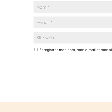
Enregistrer mon nom, mon e-mail et mon s
A
l
t
e
r
n
a
t