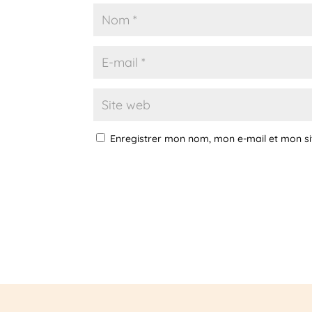
Enregistrer mon nom, mon e-mail et mon s
A
l
t
e
r
n
a
t