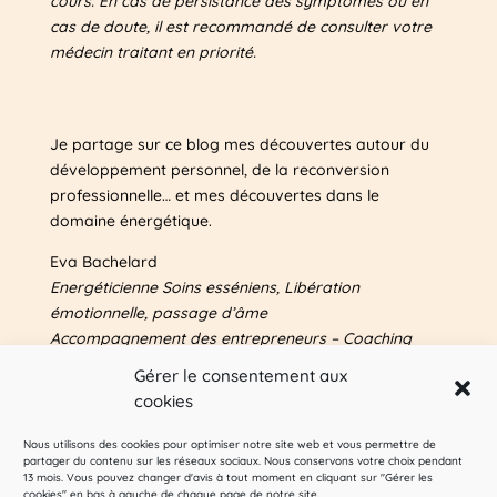
cours. En cas de persistance des symptômes ou en
cas de doute, il est recommandé de consulter votre
médecin traitant en priorité.
Je partage sur ce blog mes découvertes autour du
développement personnel, de la reconversion
professionnelle… et mes découvertes dans le
domaine énergétique.
Eva Bachelard
Energéticienne Soins esséniens, Libération
émotionnelle, passage d’âme
Accompagnement des entrepreneurs – Coaching
Plus d’infos sur mes autres sites & blog
Gérer le consentement aux
entrepreneuriat : voir
A propos
cookies
Nous utilisons des cookies pour optimiser notre site web et vous permettre de
Pour me suivre sur les réseaux sociaux :
partager du contenu sur les réseaux sociaux. Nous conservons votre choix pendant
13 mois. Vous pouvez changer d'avis à tout moment en cliquant sur "Gérer les
cookies" en bas à gauche de chaque page de notre site.