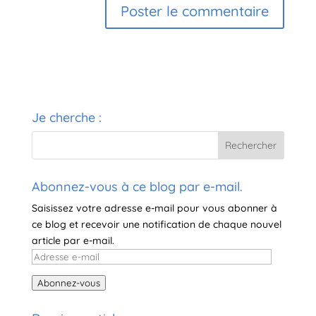
A
l
t
e
r
Je cherche :
n
a
t
i
v
Abonnez-vous à ce blog par e-mail.
e
Saisissez votre adresse e-mail pour vous abonner à
:
ce blog et recevoir une notification de chaque nouvel
article par e-mail.
Adresse
e-
Abonnez-vous
mail